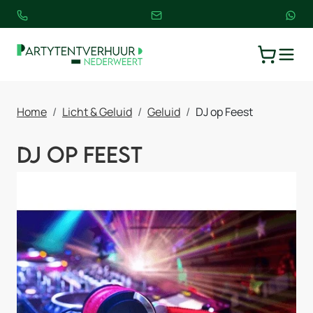
TOGGLE
WINKELW
Home
Licht & Geluid
Geluid
DJ op Feest
DJ op Feest