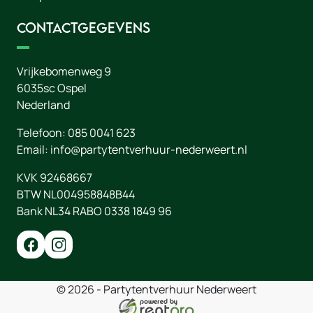
Contactgegevens
Vrijkebomenweg 9
6035sc
Ospel
Nederland
Telefoon:
085 0041 623
Email:
info@partytentverhuur-nederweert.nl
KVK 92468667
BTW NL004958848B44
Bank NL34 RABO 0338 1849 96
© 2026 - Partytentverhuur Nederweert