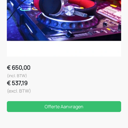
€
650,00
(incl. BTW)
€
537,19
(excl. BTW)
Offerte Aanvragen