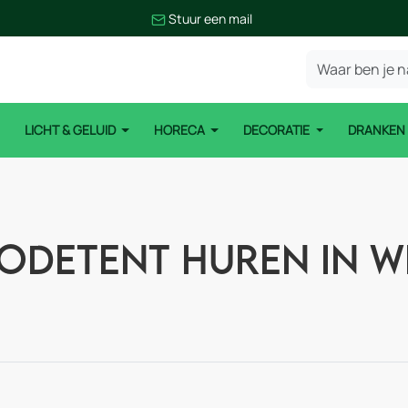
Stuur een mail
LICHT & GELUID
HORECA
DECORATIE
DRANKE
odetent huren in W