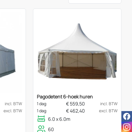
Pagodetent 6-hoek huren
€
559,50
incl. BTW
1 dag
incl. BTW
€
462,40
excl. BTW
1 dag
excl. BTW
fac
6.0 x 6.0m
ins
60