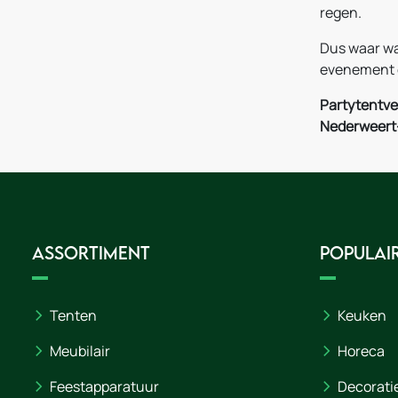
regen.
Dus waar wa
evenement e
Partytentve
Nederweert-
Assortiment
Populair
Tenten
Keuken
Meubilair
Horeca
Feestapparatuur
Decorati