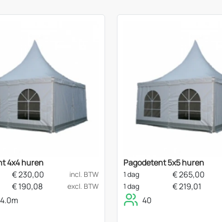
t 4x4 huren
Pagodetent 5x5 huren
€
230,00
€
265,00
incl. BTW
1 dag
€
190,08
€
219,01
excl. BTW
1 dag
 4.0m
40