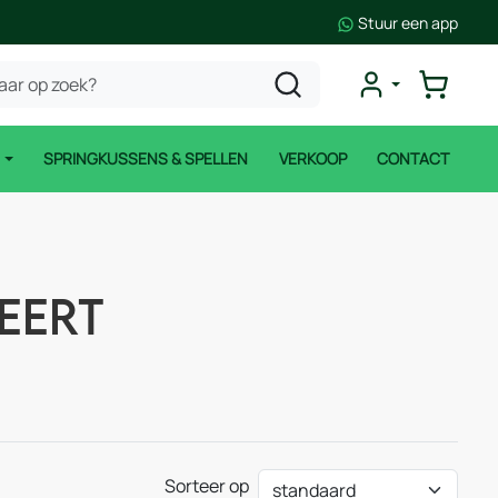
Stuur een app
N
SPRINGKUSSENS & SPELLEN
VERKOOP
CONTACT
eert
Sorteer op