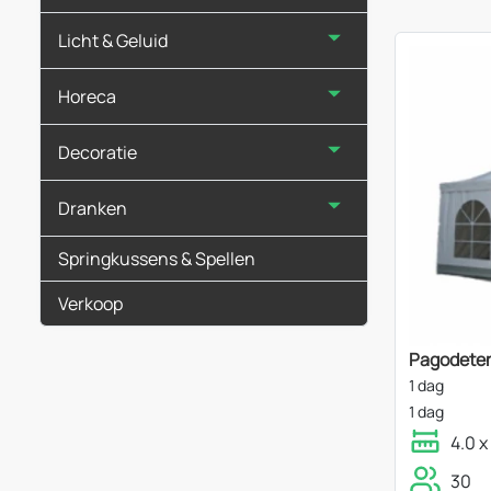
Licht & Geluid
Horeca
Decoratie
Dranken
Springkussens & Spellen
Verkoop
Pagodeten
1 dag
1 dag
4.0 x
30