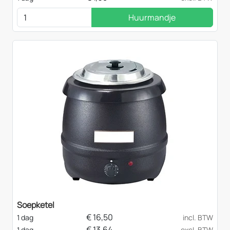
Huurmandje
Soepketel
€
16,50
1 dag
incl. BTW
€
13,64
1 dag
excl. BTW