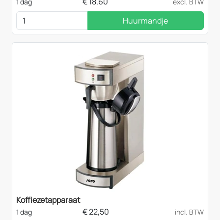
€
18,60
1 dag
excl. BTW
Huurmandje
Koffiezetapparaat
€
22,50
1 dag
incl. BTW