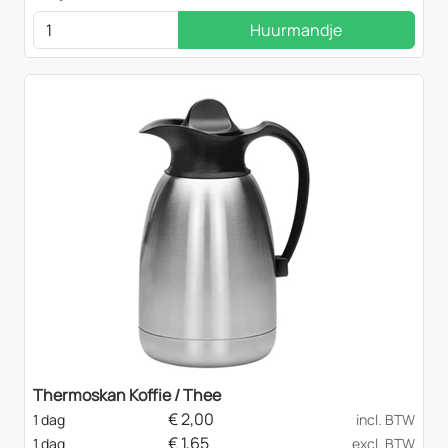
Huurmandje
Thermoskan Koffie / Thee
€
2,00
1 dag
incl. BTW
€
1,65
1 dag
excl. BTW