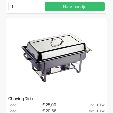
Huurmandje
Chaving Dish
€
25,00
1 dag
incl. BTW
€
20,66
1 dag
excl. BTW