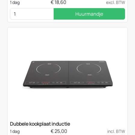
€
18,60
1 dag
excl. BTW
Huurmandje
Dubbele kookplaat inductie
€
25,00
1 dag
incl. BTW