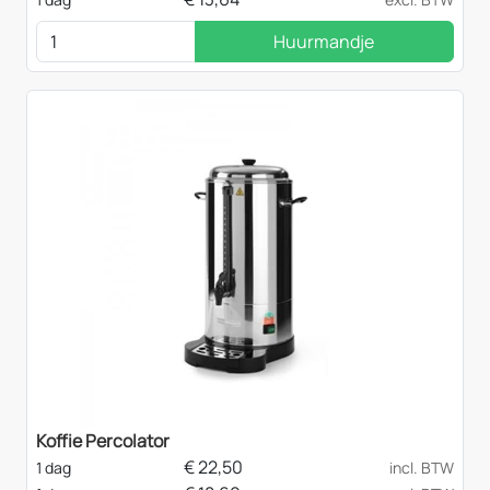
Huurmandje
Koffie Percolator
€
22,50
1 dag
incl. BTW