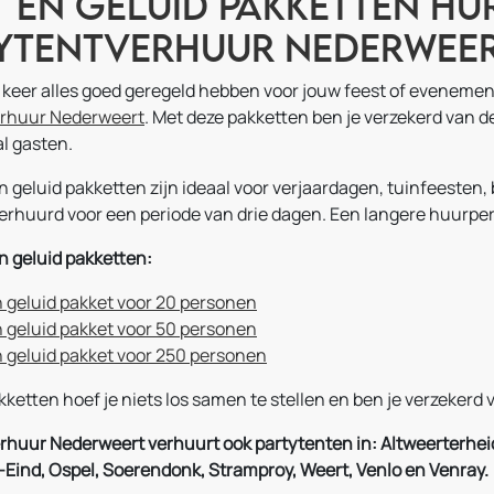
t en geluid pakketten hur
ytentverhuur Nederwee
n keer alles goed geregeld hebben voor jouw feest of evenemen
erhuur Nederweert
. Met deze pakketten ben je verzekerd van d
l gasten.
en geluid pakketten zijn ideaal voor verjaardagen, tuinfeeste
rhuurd voor een periode van drie dagen. Een langere huurperio
n geluid pakketten:
n geluid pakket voor 20 personen
n geluid pakket voor 50 personen
n geluid pakket voor 250 personen
ketten hoef je niets los samen te stellen en ben je verzekerd 
rhuur Nederweert verhuurt ook partytenten in: Altweerterhei
Eind, Ospel, Soerendonk, Stramproy, Weert, Venlo en Venray.