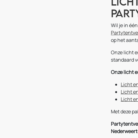
Lich
Part
Wil je in éé
Partytentv
op het aanta
Onze licht 
standaard ve
Onze licht e
Licht e
Licht e
Licht e
Met deze pak
Partytentve
Nederweert-