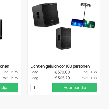
rsonen
Licht en geluid voor 100 personen
€
370,00
incl. BTW
1 dag
incl. BTW
€
305,79
excl. BTW
1 dag
excl. BTW
ndje
Huurmandje