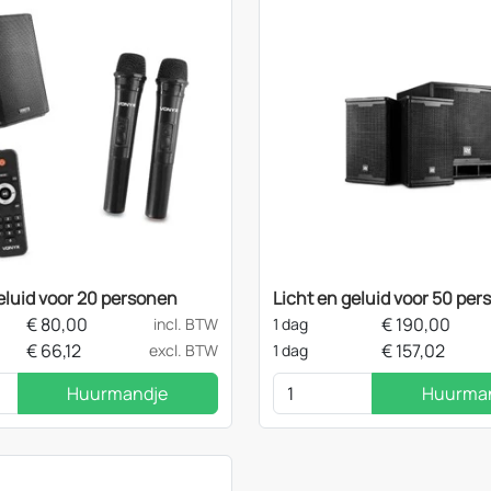
eluid voor 20 personen
Licht en geluid voor 50 pe
€
80,00
€
190,00
incl. BTW
1 dag
€
66,12
€
157,02
excl. BTW
1 dag
Huurmandje
Huurma