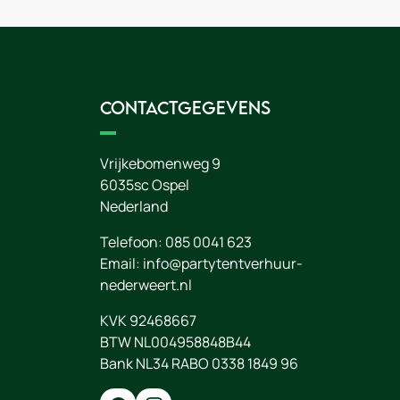
Contactgegevens
Vrijkebomenweg 9
6035sc
Ospel
Nederland
Telefoon:
085 0041 623
Email:
info@partytentverhuur-
nederweert.nl
KVK 92468667
BTW NL004958848B44
Bank NL34 RABO 0338 1849 96