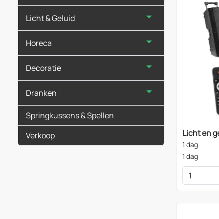
Licht & Geluid
Horeca
Decoratie
Dranken
Springkussens & Spellen
Licht en g
Verkoop
1 dag
1 dag