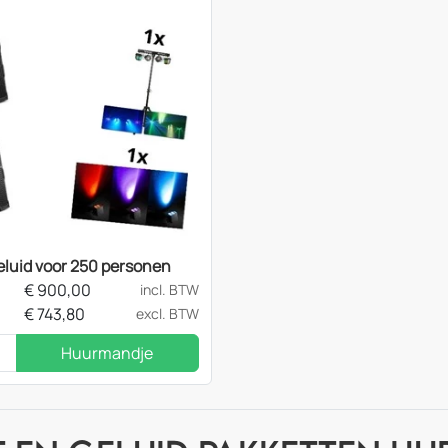
eluid voor 250 personen
€
900,00
incl. BTW
€
743,80
excl. BTW
Huurmandje