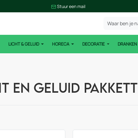
Stuur een mail
LICHT & GELUID
HORECA
DECORATIE
DRANKE
ht en geluid pakket