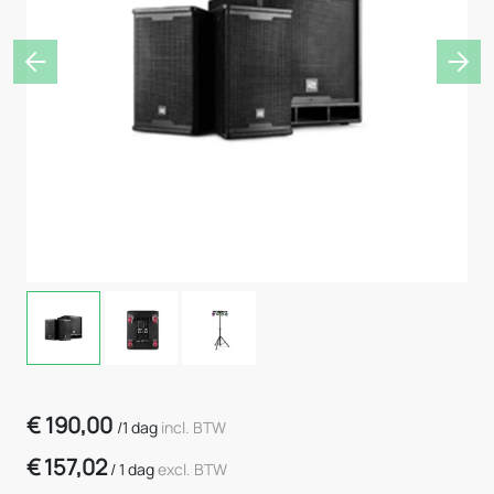
Previous
Nex
€
190,00
/
1 dag
incl. BTW
€
157,02
/
1 dag
excl. BTW