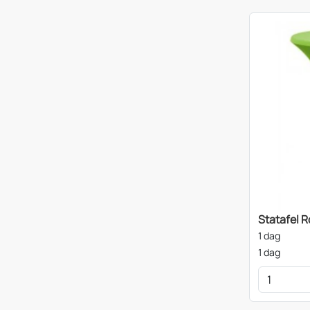
Statafel 
1 dag
1 dag