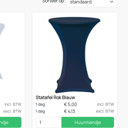
Sorteer op
Statafel Rok Blauw
€
5,00
incl. BTW
1 dag
incl. BTW
€
4,13
excl. BTW
1 dag
excl. BTW
ndje
Huurmandje