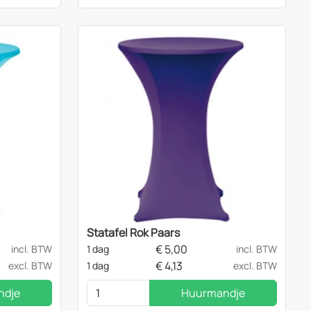
Statafel Rok Paars
€
5,00
incl. BTW
1 dag
incl. BTW
€
4,13
excl. BTW
1 dag
excl. BTW
ndje
Huurmandje