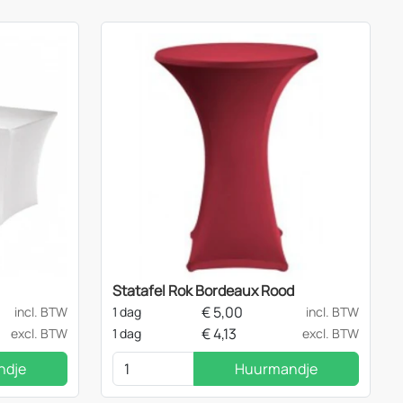
Statafel Rok Bordeaux Rood
€
5,00
incl. BTW
1 dag
incl. BTW
€
4,13
excl. BTW
1 dag
excl. BTW
ndje
Huurmandje