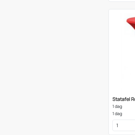
Statafel 
1 dag
1 dag