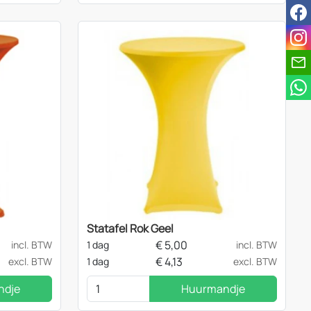
fac
ins
Statafel Rok Geel
€
5,00
incl. BTW
1 dag
incl. BTW
€
4,13
excl. BTW
1 dag
excl. BTW
ndje
Huurmandje