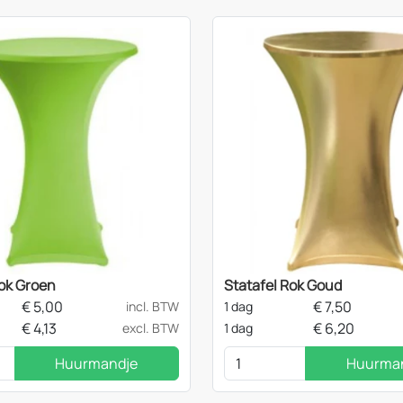
Rok Groen
Statafel Rok Goud
€
5,00
€
7,50
incl. BTW
1 dag
€
4,13
€
6,20
excl. BTW
1 dag
Huurmandje
Huurma