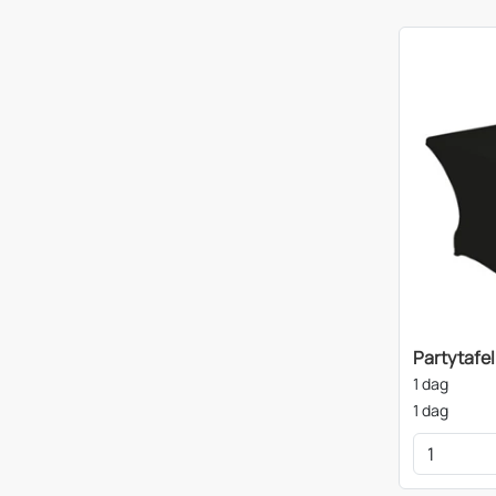
Partytafel
1 dag
1 dag