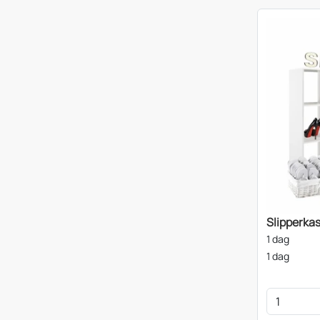
Slipperkas
1 dag
1 dag