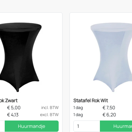
ok Zwart
Statafel Rok Wit
€
5,00
€
7,50
incl. BTW
1 dag
€
4,13
€
6,20
excl. BTW
1 dag
Huurmandje
Huurma