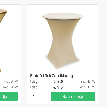
Statafel Rok Zandkleurig
€
5,00
incl. BTW
1 dag
incl. BTW
€
4,13
excl. BTW
1 dag
excl. BTW
ndje
Huurmandje