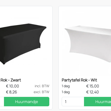
 Rok - Zwart
Partytafel Rok - Wit
€
10,00
€
15,00
incl. BTW
1 dag
€
8,26
€
12,40
excl. BTW
1 dag
Huurmandje
Huurma