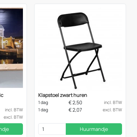
ic
Klapstoel zwart huren
€
2,50
1 dag
incl. BTW
€
2,07
incl. BTW
1 dag
excl. BTW
excl. BTW
ndje
Huurmandje