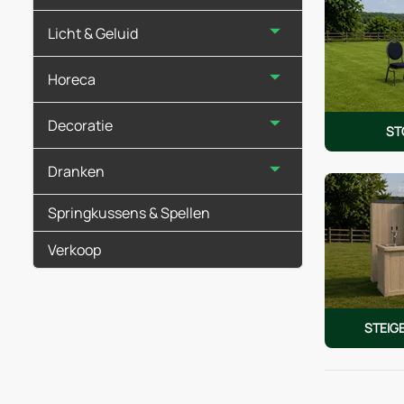
Licht & Geluid
Horeca
Decoratie
ST
Dranken
Springkussens & Spellen
Verkoop
STEIG