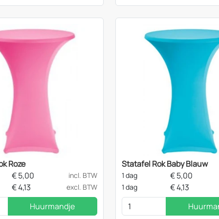
ok Roze
Statafel Rok Baby Blauw
€
5,00
€
5,00
incl. BTW
1 dag
€
4,13
€
4,13
excl. BTW
1 dag
Huurmandje
Huurma