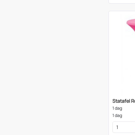
Statafel R
1 dag
1 dag