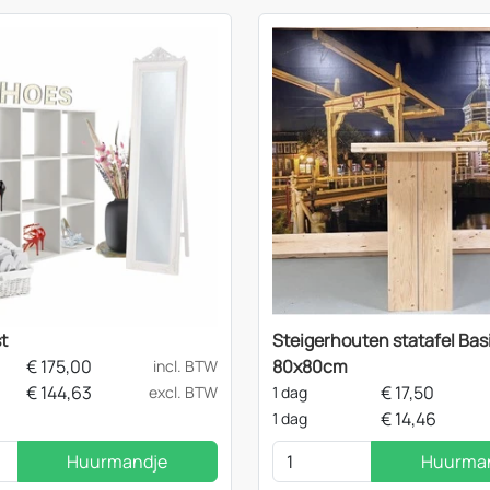
t
Steigerhouten statafel Bas
€
175,00
80x80cm
incl. BTW
€
144,63
€
17,50
excl. BTW
1 dag
€
14,46
1 dag
Huurmandje
Huurma