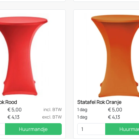
Rok Rood
Statafel Rok Oranje
€
5,00
€
5,00
incl. BTW
1 dag
€
4,13
€
4,13
excl. BTW
1 dag
Huurmandje
Huurma