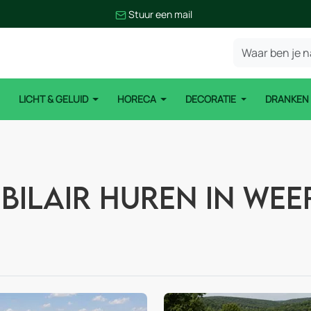
Stuur een mail
LICHT & GELUID
HORECA
DECORATIE
DRANKE
bilair huren in Wee