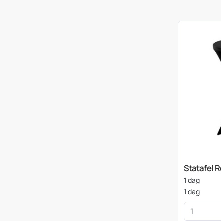
Statafel R
1 dag
1 dag