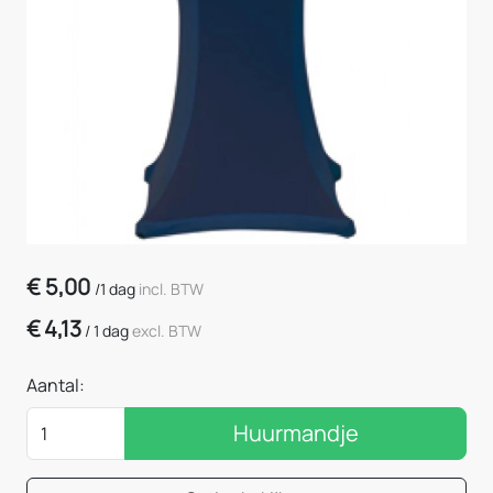
€
5,00
/
1 dag
incl. BTW
€
4,13
/
1 dag
excl. BTW
Aantal:
Huurmandje