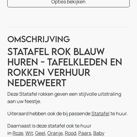
Opties bekijken
Omschrijving
Statafel Rok Blauw
Huren - Tafelkleden en
Rokken Verhuur
Nederweert
Deze Statafel rokken geven een stijlvolle uitstraling
aan uw feestje.
Uiteraard hebben ook de bij passende
Statafel
te huur.
Daarnaast is deze statafel ook te huur
in
Roze
,
Wit
,
Geel
,
Oranje
,
Rood
,
Paars
,
Baby