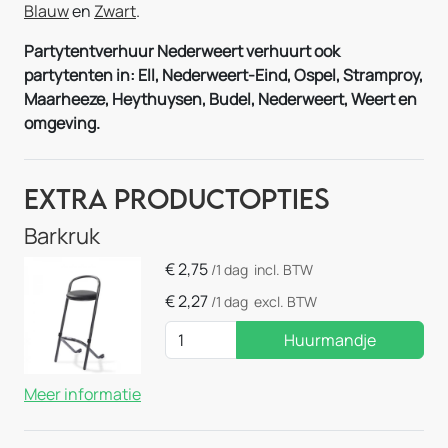
Blauw
en
Zwart
.
Partytentverhuur Nederweert verhuurt ook
partytenten in: Ell, Nederweert-Eind, Ospel, Stramproy,
Maarheeze,
Heythuysen
, Budel, Nederweert, Weert en
omgeving.
Extra Productopties
Barkruk
€
2,75
/1 dag
incl. BTW
€
2,27
/1 dag
excl. BTW
Huurmandje
Meer informatie