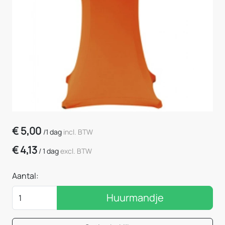
€
5,00
/
1 dag
incl. BTW
€
4,13
/
1 dag
excl. BTW
Aantal:
Huurmandje