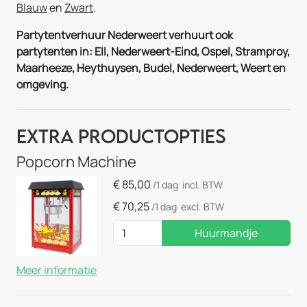
Blauw
en
Zwart
.
Partytentverhuur Nederweert verhuurt ook
partytenten in: Ell, Nederweert-Eind, Ospel, Stramproy,
Maarheeze,
Heythuysen
, Budel, Nederweert, Weert en
omgeving.
Extra Productopties
Popcorn Machine
€
85,00
/1 dag
incl. BTW
€
70,25
/1 dag
excl. BTW
Huurmandje
Meer informatie