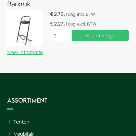
Barkruk
€
2,75
/1 dag
incl. BTW
€
2,27
/1 dag
excl. BTW
Huurmandje
Meer informatie
Assortiment
Tenten
Meubilair