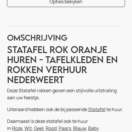
Opties bekijken
Omschrijving
Statafel Rok Oranje
Huren - Tafelkleden en
Rokken Verhuur
Nederweert
Deze Statafel rokken geven een stijlvolle uitstraling
aan uw feestje.
Uiteraard hebben ook de bij passende
Statafel
te huur.
Daarnaast is deze statafel ook te huur
in
Roze
,
Wit
,
Geel
,
Rood
,
Paars
,
Blauw
,
Baby