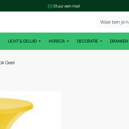
Stuur een mail
LICHT & GELUID
HORECA
DECORATIE
DRANKE
ok Geel