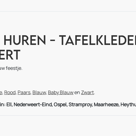
 Huren - Tafelkled
ert
uw feestje.
e
,
Rood
,
Paars
,
Blauw
,
Baby Blauw
en
Zwart
.
n: Ell, Nederweert-Eind, Ospel, Stramproy, Maarheeze,
Heyth