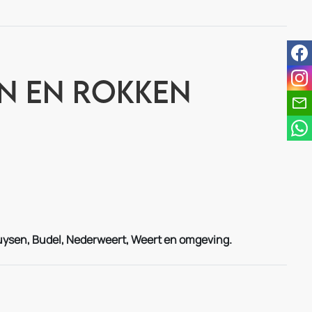
fac
ins
en en Rokken
uysen
, Budel, Nederweert, Weert en omgeving.