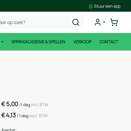
Stuur een app
N
SPRINGKUSSENS & SPELLEN
VERKOOP
CONTACT
€
5,00
/
1 dag
incl. BTW
€
4,13
/
1 dag
excl. BTW
Aantal: