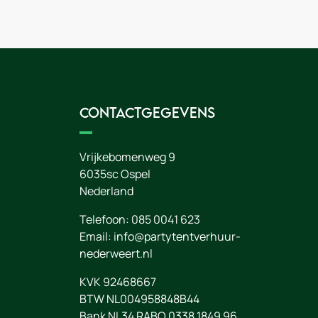
Contactgegevens
Vrijkebomenweg 9
6035sc
Ospel
Nederland
Telefoon:
085 0041 623
Email:
info@partytentverhuur-
nederweert.nl
KVK 92468667
BTW NL004958848B44
Bank NL34 RABO 0338 1849 96