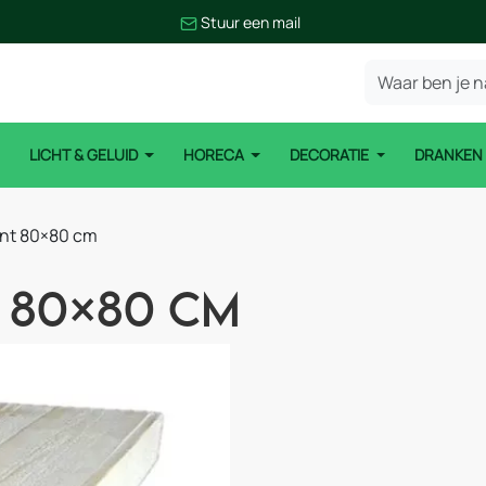
Stuur een mail
LICHT & GELUID
HORECA
DECORATIE
DRANKE
ant 80×80 cm
t 80×80 cm