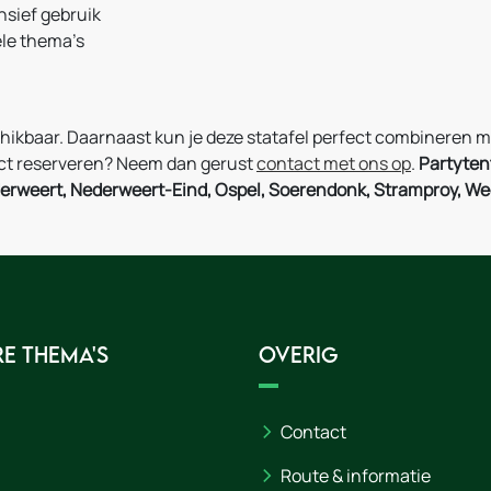
nsief gebruik
ële thema’s
chikbaar. Daarnaast kun je deze statafel perfect combineren
rect reserveren? Neem dan gerust
contact met ons op
.
Partyten
derweert, Nederweert-Eind, Ospel, Soerendonk, Stramproy, Wee
e thema's
Overig
Contact
Route & informatie