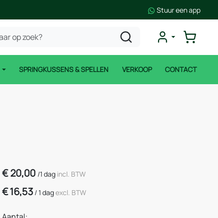
Stuur een app
N
SPRINGKUSSENS & SPELLEN
VERKOOP
CONTACT
€
20,00
/
1 dag
incl. BTW
€
16,53
/
1 dag
excl. BTW
Aantal: