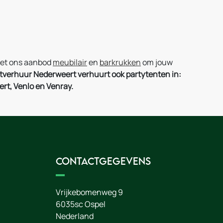
 met ons aanbod
meubilair
en
barkrukken
om jouw
tverhuur Nederweert verhuurt ook partytenten in:
rt, Venlo en Venray.
Contactgegevens
Vrijkebomenweg 9
6035sc
Ospel
Nederland