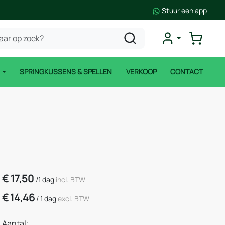
Stuur een app
N
SPRINGKUSSENS & SPELLEN
VERKOOP
CONTACT
€
17,50
/
1 dag
incl. BTW
€
14,46
/
1 dag
excl. BTW
Aantal: