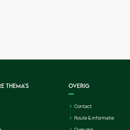
e thema's
Overig
Contact
Route & informatie
e
Over ons