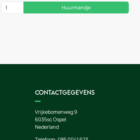
Huurmandje
Contactgegevens
Vrijkebomenweg 9
6035sc
Ospel
Nederland
Telefoon:
085 0041 623