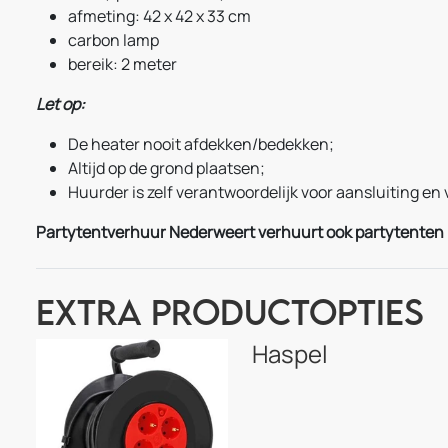
afmeting: 42 x 42 x 33 cm
carbon lamp
bereik: 2 meter
Let op:
De heater nooit afdekken/bedekken;
Altijd op de grond plaatsen;
Huurder is zelf verantwoordelijk voor aansluiting en v
Partytentverhuur Nederweert verhuurt ook partytenten i
Extra Productopties
Haspel