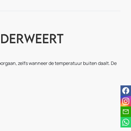
ederweert
orgaan, zelfs wanneer de temperatuur buiten daalt. De
fac
ins