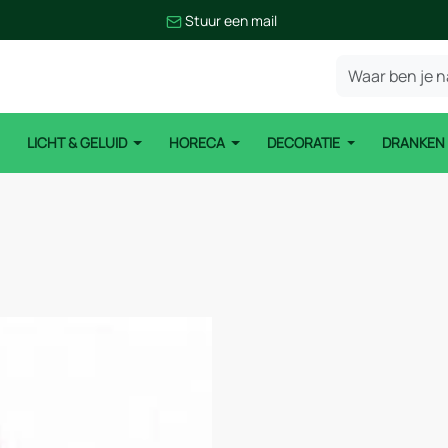
Stuur een mail
LICHT & GELUID
HORECA
DECORATIE
DRANKE