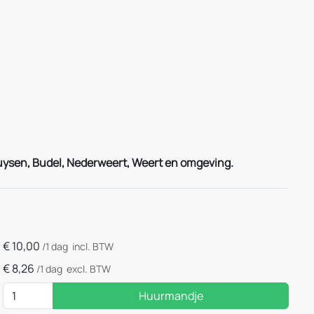
uysen
, Budel, Nederweert, Weert en omgeving.
€
10,00
/1 dag
incl. BTW
€
8,26
/1 dag
excl. BTW
Huurmandje