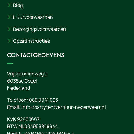
Blog
Huurvoorwaarden
Bezorgingsvoorwaarden
Opzetinstructies
Contactgegevens
Vrijkebomenweg 9
6035sc
Ospel
Nederland
Telefoon:
085 0041 623
Email:
info@partytentverhuur-nederweert.nl
KVK 92468667
BTW NL004958848B44
Bank NL34 RABO 0338 1849 96