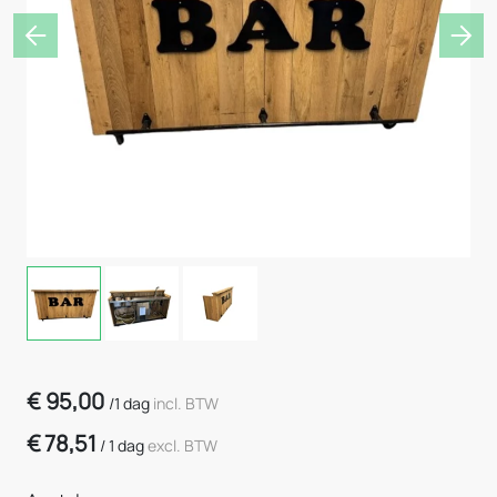
Previous
Nex
€
95,00
/
1 dag
incl. BTW
€
78,51
/
1 dag
excl. BTW