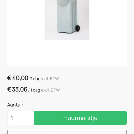
€
40,00
/
1 dag
incl. BTW
€
33,06
/
1 dag
excl. BTW
Aantal:
Huurmandje