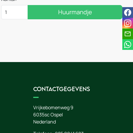
Huurmandje
fac
ins
Contactgegevens
Vrijkebomenweg 9
6035sc
Ospel
Nederland