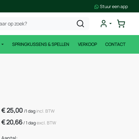
Stuur een app
N
SPRINGKUSSENS & SPELLEN
VERKOOP
CONTACT
€
25,00
/
1 dag
incl. BTW
€
20,66
/
1 dag
excl. BTW
Aantal: