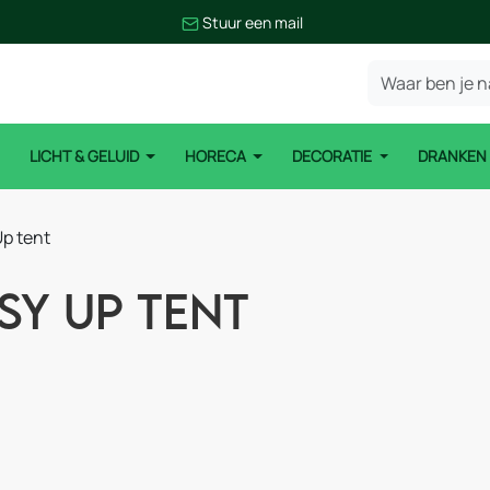
Stuur een mail
LICHT & GELUID
HORECA
DECORATIE
DRANKE
p tent
sy Up tent