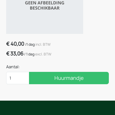
€
40,00
/
1 dag
incl. BTW
€
33,06
/
1 dag
excl. BTW
Aantal:
Huurmandje