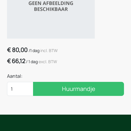
€
80,00
/
1 dag
incl. BTW
€
66,12
/
1 dag
excl. BTW
Aantal:
Huurmandje