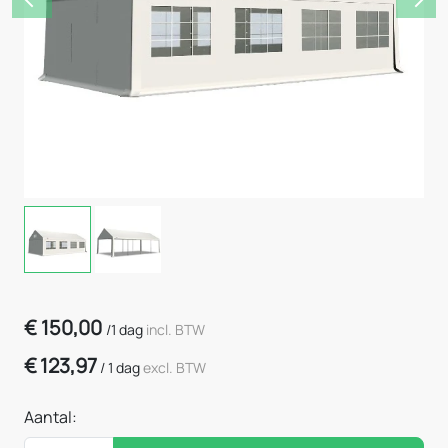
Previous
Nex
€
150,00
/
1 dag
incl. BTW
€
123,97
/
1 dag
excl. BTW
Aantal: