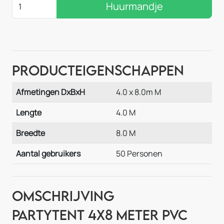
Huurmandje
Producteigenschappen
Afmetingen DxBxH
4.0 x 8.0m M
Lengte
4.0 M
Breedte
8.0 M
Aantal gebruikers
50 Personen
Omschrijving
Partytent 4x8 meter PVC