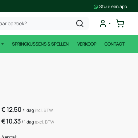
Stuur een app
N
SPRINGKUSSENS & SPELLEN
VERKOOP
CONTACT
€
12,50
/
1 dag
incl. BTW
€
10,33
/
1 dag
excl. BTW
Aantal: