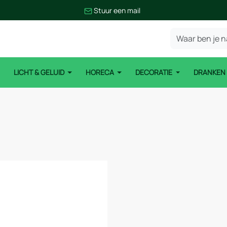
Stuur een mail
LICHT & GELUID
HORECA
DECORATIE
DRANKE