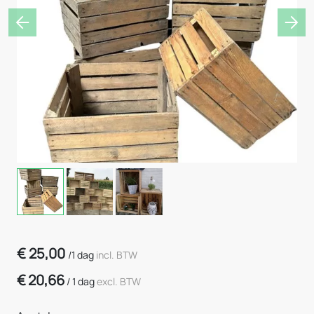
Previous
Nex
€
25,00
/
1 dag
incl. BTW
€
20,66
/
1 dag
excl. BTW